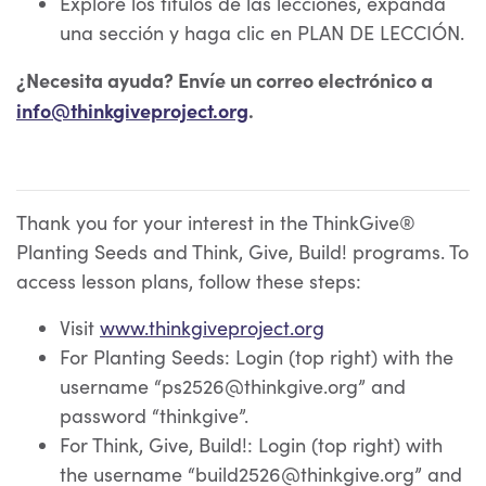
Explore los títulos de las lecciones, expanda
una sección y haga clic en PLAN DE LECCIÓN.
¿Necesita ayuda? Envíe un correo electrónico a
info@thinkgiveproject.org
.
Thank you for your interest in the ThinkGive®
Planting Seeds and Think, Give, Build! programs. To
access lesson plans, follow these steps:
Visit
www.thinkgiveproject.org
For Planting Seeds: Login (top right) with the
username “
ps2526@thinkgive.org
” and
password “thinkgive”.
For Think, Give, Build!: Login (top right) with
the username “
build2526@thinkgive.org
” and