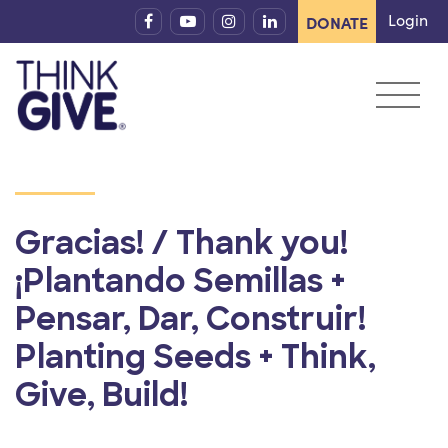
Skip to content
Login
DONATE
Gracias! / Thank you!
¡Plantando Semillas +
Pensar, Dar, Construir!
Planting Seeds + Think,
Give, Build!