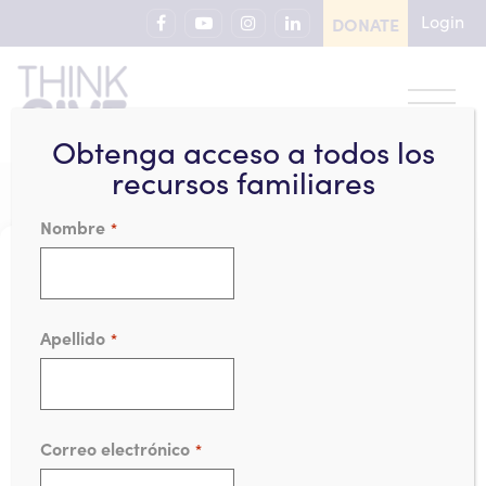
Skip to content
Login
DONATE
Obtenga acceso a todos los
recursos familiares
Nombre
*
15 Frases Para
Decirle a tu Hijo en
Apellido
*
Lugar de “¡Buen
Trabajo!”
Correo electrónico
*