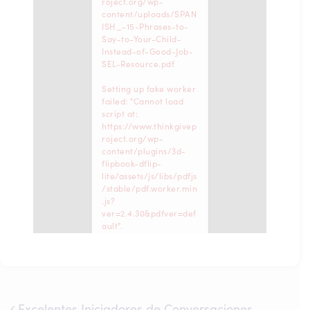
roject.org/wp-
content/uploads/SPAN
ISH_-15-Phrases-to-
Say-to-Your-Child-
Instead-of-Good-Job-
SEL-Resource.pdf
Setting up fake worker
failed: "Cannot load
script at:
https://www.thinkgivep
roject.org/wp-
content/plugins/3d-
flipbook-dflip-
lite/assets/js/libs/pdfjs
/stable/pdf.worker.min
.js?
ver=2.4.30&pdfver=def
ault".
Excelentes Iniciadores de Conversaciones