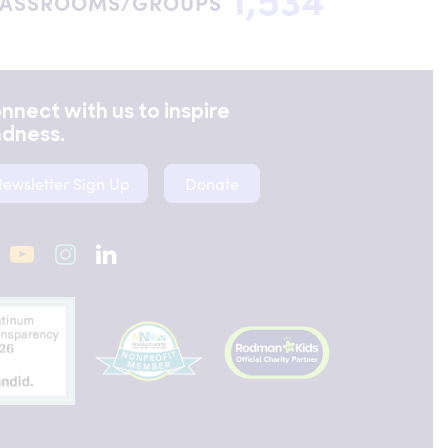
LASSROOMS/GROUPS
nnect with us to inspire
ndness.
ewsletter Sign Up
Donate
acebook
YouTube
Instagram
LinkedIn