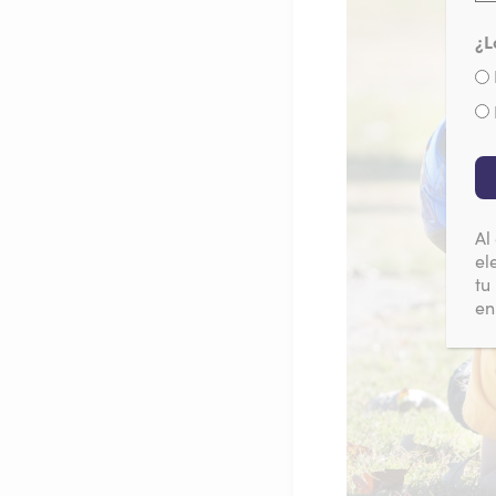
¿L
Al
el
tu
en