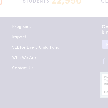
0
STUDENTS
C
Programs
Co
ki
Impact
N
SEL for Every Child Fund
Who We Are
F
Contact Us