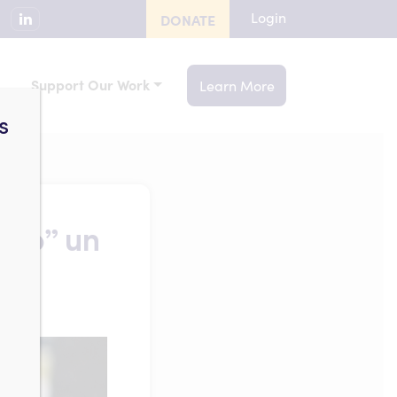
Login
DONATE
Support Our Work
Learn More
s
cto” un