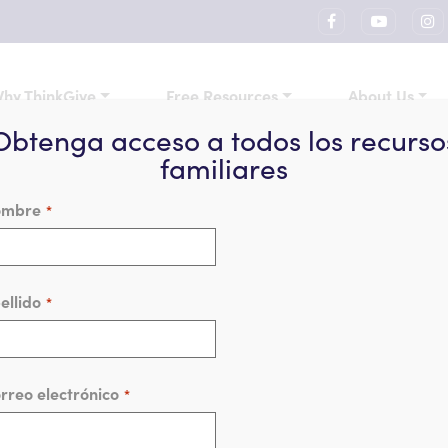
hy ThinkGive
Free Resources
About Us
Obtenga acceso a todos los recurso
familiares
ombre
*
a su Hija/Hijo “Tamaño Corre
ellido
*
Problema
rreo electrónico
*